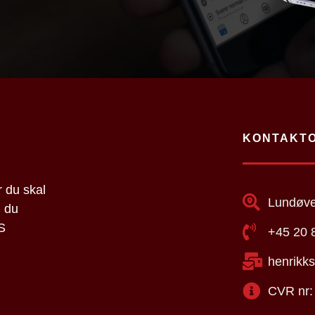
KONTAKTO
r du skal
Lundøve
l du
S
+45 20 
henrikk
CVR nr: