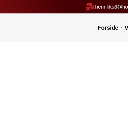
henrikks8@ho
Forside
V