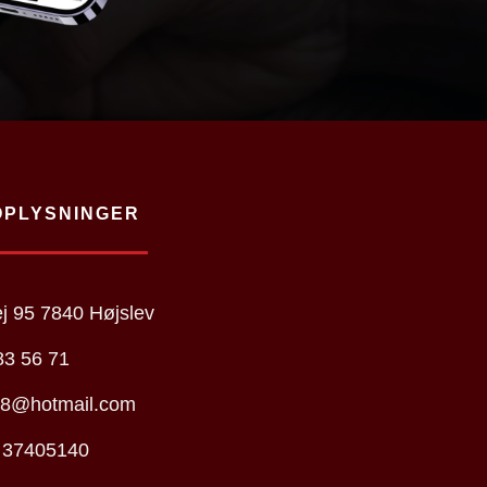
PLYSNINGER​
j 95 7840 Højslev
83 56 71
s8@hotmail.com
 37405140