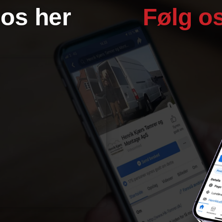
 os her
Følg o